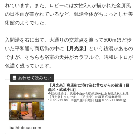
れています。また、ロビーには女性2人が描かれた金屏風
の日本画が置かれているなど、銭湯全体がちょっとした美
術館のようでした。
入間湯を右に出て、大通りの交差点を渡って500ｍほど歩
いた平和通り商店街の中に
【月光泉】
という銭湯があるの
ですが、そちらも浴室の天井がカラフルで、昭和レトロが
色濃く残っています。
【月光泉】商店街に溶け込む昔ながらの銭湯［目
黒区・武蔵小山］
今回の銭湯は、武蔵小山から徒歩10分にある情緒あふれる
【月光泉】さんです。 【月光泉】の概要 ⏱営業時間
14:30〜25:00 ※第2,第4日曜日 朝湯 8:00〜11:00📆定休
日 第2,第4火曜日🚃アクセス 東急目黒線 武蔵小山駅
（M...
bathtubuuu.com