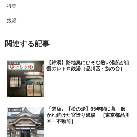
特集
銭湯
関連する記事
【錦湯】路地奥にひそむ熱い湯船が自
東京銭湯
慢のレトロ銭湯［品川区・旗の台］
『閉店』【松の湯】65年間に幕 磨
お別れ銭湯
かれ続けた宮造り銭湯 ［東京都品川
区・不動前］