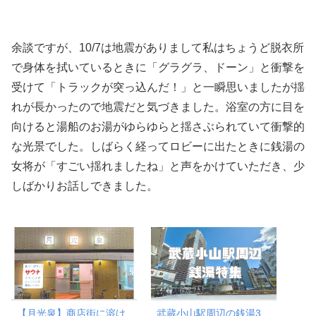
余談ですが、10/7は地震がありまして私はちょうど脱衣所
で身体を拭いているときに「グラグラ、ドーン」と衝撃を
受けて「トラックが突っ込んだ！」と一瞬思いましたが揺
れが長かったので地震だと気づきました。浴室の方に目を
向けると湯船のお湯がゆらゆらと揺さぶられていて衝撃的
な光景でした。しばらく経ってロビーに出たときに銭湯の
女将が「すごい揺れましたね」と声をかけていただき、少
しばかりお話しできました。
【月光泉】商店街に溶け
武蔵小山駅周辺の銭湯3