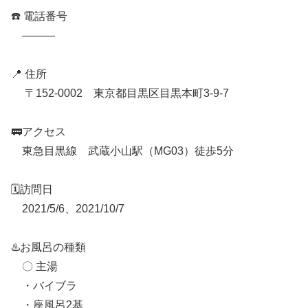
☎️ 電話番号
———
📍 住所
〒152-0002 東京都目黒区目黒本町3-9-7
🚃アクセス
東急目黒線 武蔵小山駅（MG03）徒歩5分
🗓訪問日
2021/5/6、2021/10/7
♨️お風呂の種類
〇 主湯
・バイブラ
・座風呂2基