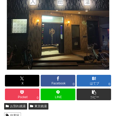
X
Facebook
はてブ
0
0
Pocket
LINE
コピー
0
お別れ銭湯
東京銭湯
目黒区