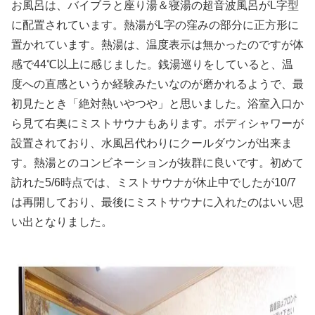
お風呂は、バイブラと座り湯＆寝湯の超音波風呂がL字型
に配置されています。熱湯がL字の窪みの部分に正方形に
置かれています。熱湯は、温度表示は無かったのですが体
感で44℃以上に感じました。銭湯巡りをしていると、温
度への直感というか経験みたいなのが磨かれるようで、最
初見たとき「絶対熱いやつや」と思いました。浴室入口か
ら見て右奥にミストサウナもあります。ボディシャワーが
設置されており、水風呂代わりにクールダウンが出来ま
す。熱湯とのコンビネーションが抜群に良いです。初めて
訪れた5/6時点では、ミストサウナが休止中でしたが10/7
は再開しており、最後にミストサウナに入れたのはいい思
い出となりました。