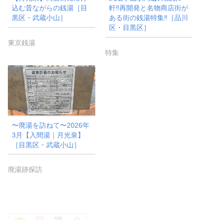
込む昔ながらの銭湯［目
軒‼︎再開発と名物商店街が
黒区・武蔵小山］
ある街の銭湯特集‼️［品川
区・目黒区］
東京銭湯
特集
〜廃湯を訪ねて〜2026年
3月【入間湯｜月光泉】
［目黒区・武蔵小山］
廃湯跡探訪