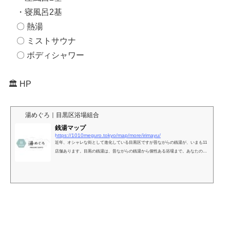
・寝風呂2基
〇 熱湯
〇 ミストサウナ
〇 ボディシャワー
🏛️ HP
湯めぐろ｜目黒区浴場組合
銭湯マップ
https://1010meguro.tokyo/map/more/irimayu/
近年、オシャレな街として進化している目黒区ですが昔ながらの銭湯が、いまも11
店舗あります。目黒の銭湯は、昔ながらの銭湯から個性ある浴場まで。あなたのお
風呂欲望を満たしてくれるでしょう。『湯めぐろ』では、そんな目黒区の銭湯を紹
介します。