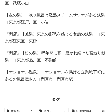
区・武蔵小山］
【友の湯】 軟水風呂と激熱スチームサウナがある銭湯
［東京都江戸川区・小岩］
『閉店』【旭湯】東京の郷愁を感じる老舗の銭湯 ［東
京都江東区・東砂］
『閉店』【松の湯】65年間に幕 磨かれ続けた宮造り銭
湯 ［東京都品川区・不動前］
【ナショナル温泉】 ナショナルを掲げる企業城下町に
あるお風呂屋さん［門真市・門真市駅］
タグ
水風呂
71
サウナ
60
駐車場無料
40