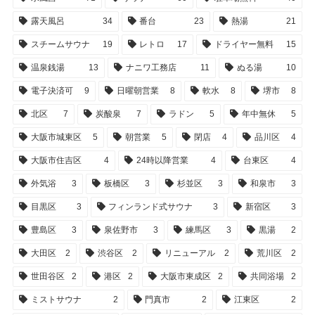
露天風呂
34
番台
23
熱湯
21
スチームサウナ
19
レトロ
17
ドライヤー無料
15
温泉銭湯
13
ナニワ工務店
11
ぬる湯
10
電子決済可
9
日曜朝営業
8
軟水
8
堺市
8
北区
7
炭酸泉
7
ラドン
5
年中無休
5
大阪市城東区
5
朝営業
5
閉店
4
品川区
4
大阪市住吉区
4
24時以降営業
4
台東区
4
外気浴
3
板橋区
3
杉並区
3
和泉市
3
目黒区
3
フィンランド式サウナ
3
新宿区
3
豊島区
3
泉佐野市
3
練馬区
3
黒湯
2
大田区
2
渋谷区
2
リニューアル
2
荒川区
2
世田谷区
2
港区
2
大阪市東成区
2
共同浴場
2
ミストサウナ
2
門真市
2
江東区
2