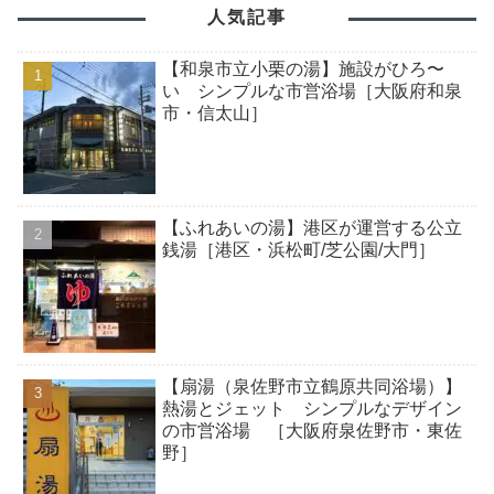
人気記事
【和泉市立小栗の湯】施設がひろ〜
い シンプルな市営浴場［大阪府和泉
市・信太山］
【ふれあいの湯】港区が運営する公立
銭湯［港区・浜松町/芝公園/大門］
【扇湯（泉佐野市立鶴原共同浴場）】
熱湯とジェット シンプルなデザイン
の市営浴場 ［大阪府泉佐野市・東佐
野］