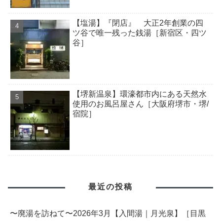
【塩湯】『閉店』 大正2年創業の四
ツ谷で唯一残った銭湯［新宿区・四ツ
谷］
【堺新温泉】環濠都市内にある天然水
使用のお風呂屋さん［大阪府堺市・堺/
宿院］
最近の投稿
〜廃湯を訪ねて〜2026年3月【入間湯｜月光泉】［目黒