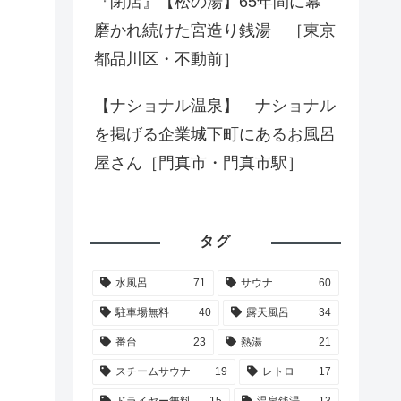
『閉店』【松の湯】65年間に幕
磨かれ続けた宮造り銭湯 ［東京
都品川区・不動前］
【ナショナル温泉】 ナショナル
を掲げる企業城下町にあるお風呂
屋さん［門真市・門真市駅］
タグ
水風呂
71
サウナ
60
駐車場無料
40
露天風呂
34
番台
23
熱湯
21
スチームサウナ
19
レトロ
17