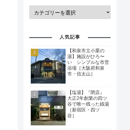
人気記事
【和泉市立小栗の
湯】施設がひろ〜
い シンプルな市営
浴場［大阪府和泉
市・信太山］
【塩湯】『閉店』
大正2年創業の四ツ
谷で唯一残った銭湯
［新宿区・四ツ
谷］