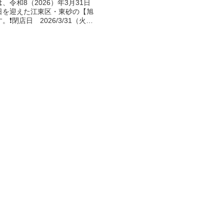
、令和8（2026）年3月31日
日を迎えた江東区・東砂の【旭
❗️閉店日 2026/3/31（火）
報・レトロ・サウナ・水風呂・露
金 ⼤⼈ 550円⏱営業時
:00...