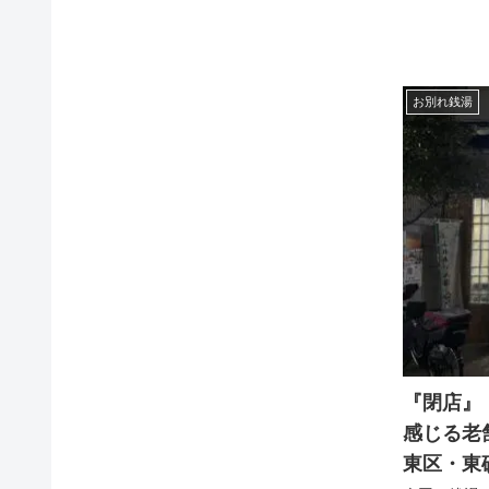
お別れ銭湯
『閉店』
感じる老
東区・東