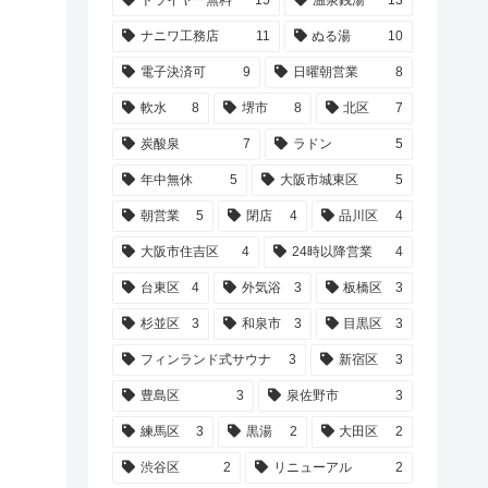
ドライヤー無料
15
温泉銭湯
13
ナニワ工務店
11
ぬる湯
10
電子決済可
9
日曜朝営業
8
軟水
8
堺市
8
北区
7
炭酸泉
7
ラドン
5
年中無休
5
大阪市城東区
5
朝営業
5
閉店
4
品川区
4
大阪市住吉区
4
24時以降営業
4
台東区
4
外気浴
3
板橋区
3
杉並区
3
和泉市
3
目黒区
3
フィンランド式サウナ
3
新宿区
3
豊島区
3
泉佐野市
3
練馬区
3
黒湯
2
大田区
2
渋谷区
2
リニューアル
2