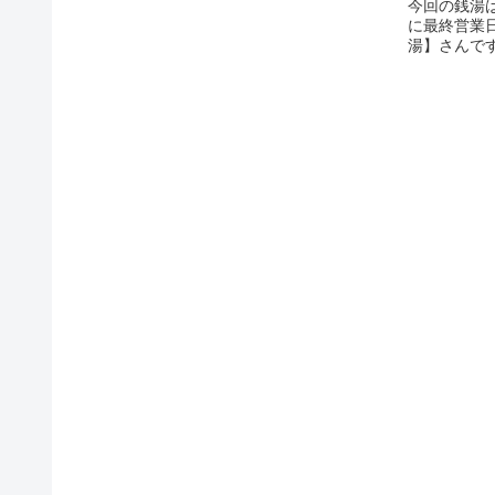
今回の銭湯は
に最終営業
湯】さんです。
ℹ️ 銭湯情
天風呂￥ 料
間 15:00～22