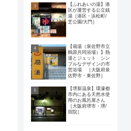
【ふれあいの湯】港
区が運営する公立銭
湯［港区・浜松町/
芝公園/大門］
【扇湯（泉佐野市立
鶴原共同浴場）】熱
湯とジェット シン
プルなデザインの市
営浴場 ［大阪府泉
佐野市・東佐野］
【堺新温泉】環濠都
市内にある天然水使
用のお風呂屋さん
［大阪府堺市・堺/
宿院］