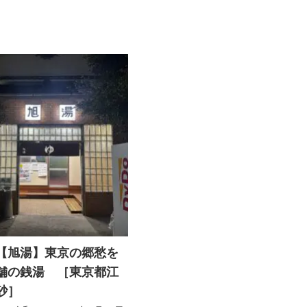
【旭湯】東京の郷愁を
舗の銭湯 ［東京都江
砂］